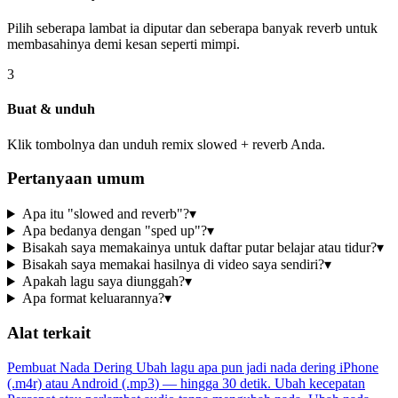
Pilih seberapa lambat ia diputar dan seberapa banyak reverb untuk
membasahinya demi kesan seperti mimpi.
3
Buat & unduh
Klik tombolnya dan unduh remix slowed + reverb Anda.
Pertanyaan umum
Apa itu "slowed and reverb"?
▾
Apa bedanya dengan "sped up"?
▾
Bisakah saya memakainya untuk daftar putar belajar atau tidur?
▾
Bisakah saya memakai hasilnya di video saya sendiri?
▾
Apakah lagu saya diunggah?
▾
Apa format keluarannya?
▾
Alat terkait
Pembuat Nada Dering
Ubah lagu apa pun jadi nada dering iPhone
(.m4r) atau Android (.mp3) — hingga 30 detik.
Ubah kecepatan