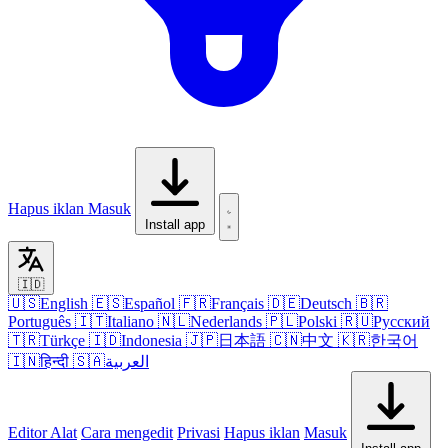
Hapus iklan
Masuk
Install app
🇮🇩
🇺🇸
English
🇪🇸
Español
🇫🇷
Français
🇩🇪
Deutsch
🇧🇷
Português
🇮🇹
Italiano
🇳🇱
Nederlands
🇵🇱
Polski
🇷🇺
Русский
🇹🇷
Türkçe
🇮🇩
Indonesia
🇯🇵
日本語
🇨🇳
中文
🇰🇷
한국어
🇮🇳
हिन्दी
🇸🇦
العربية
Editor
Alat
Cara mengedit
Privasi
Hapus iklan
Masuk