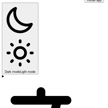
Install app
Dark mode
Light mode