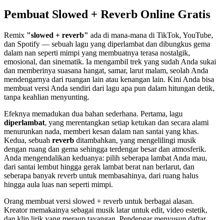
Pembuat Slowed + Reverb Online Gratis
Remix
"slowed + reverb"
ada di mana-mana di TikTok, YouTube,
dan Spotify — sebuah lagu yang diperlambat dan dibungkus gema
dalam nan seperti mimpi yang membuatnya terasa nostalgik,
emosional, dan sinematik. Ia mengambil trek yang sudah Anda sukai
dan memberinya suasana hangat, samar, larut malam, seolah Anda
mendengarnya dari ruangan lain atau kenangan lain. Kini Anda bisa
membuat versi Anda sendiri dari lagu apa pun dalam hitungan detik,
tanpa keahlian menyunting.
Efeknya memadukan dua bahan sederhana. Pertama, lagu
diperlambat
, yang merentangkan setiap ketukan dan secara alami
menurunkan nada, memberi kesan dalam nan santai yang khas.
Kedua, sebuah
reverb
ditambahkan, yang mengelilingi musik
dengan ruang dan gema sehingga terdengar besar dan atmosferik.
Anda mengendalikan keduanya: pilih seberapa lambat Anda mau,
dari santai lembut hingga gerak lambat berat nan berlarut, dan
seberapa banyak reverb untuk membasahinya, dari ruang halus
hingga aula luas nan seperti mimpi.
Orang membuat versi slowed + reverb untuk berbagai alasan.
Kreator memakainya sebagai musik latar untuk edit, video estetik,
dan klip lirik yang meraup tayangan. Pendengar menyusun daftar