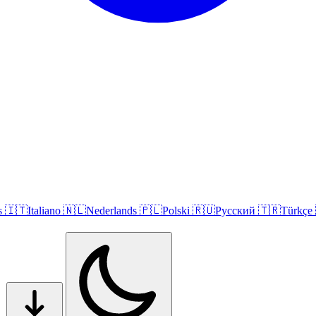
s
🇮🇹
Italiano
🇳🇱
Nederlands
🇵🇱
Polski
🇷🇺
Русский
🇹🇷
Türkçe