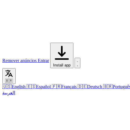
Remover anúncios
Entrar
Install app
🇧🇷
🇺🇸
English
🇪🇸
Español
🇫🇷
Français
🇩🇪
Deutsch
🇧🇷
Portuguê
العربية