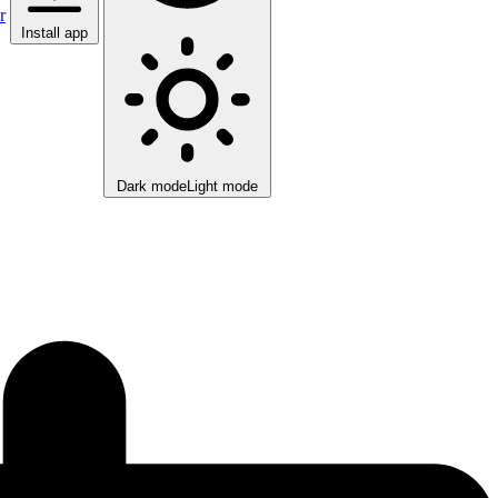
r
Install app
Dark mode
Light mode