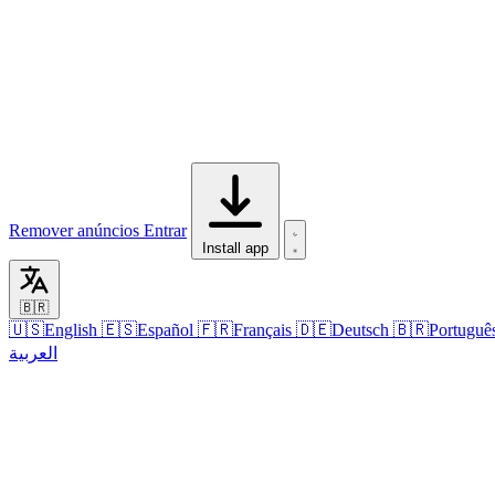
Remover anúncios
Entrar
Install app
🇧🇷
🇺🇸
English
🇪🇸
Español
🇫🇷
Français
🇩🇪
Deutsch
🇧🇷
Portuguê
العربية