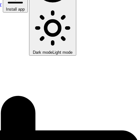
r
Install app
Dark mode
Light mode