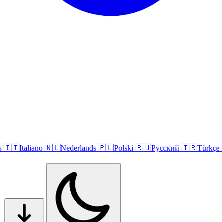
s
🇮🇹
Italiano
🇳🇱
Nederlands
🇵🇱
Polski
🇷🇺
Русский
🇹🇷
Türkçe