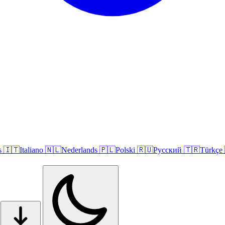
s
🇮🇹
Italiano
🇳🇱
Nederlands
🇵🇱
Polski
🇷🇺
Русский
🇹🇷
Türkçe