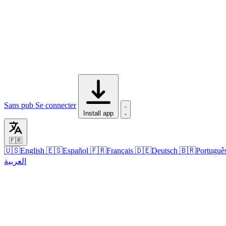
Sans pub
Se connecter
Install app
🇫🇷
🇺🇸
English
🇪🇸
Español
🇫🇷
Français
🇩🇪
Deutsch
🇧🇷
Portuguê
العربية