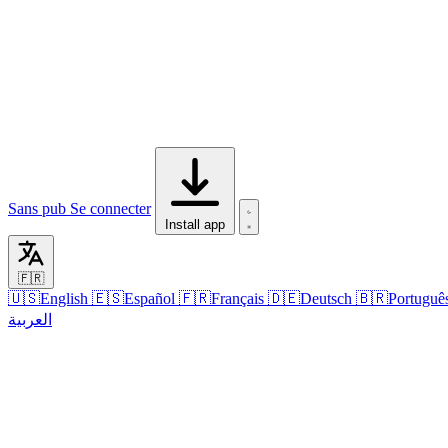
Sans pub
Se connecter
Install app
🇫🇷
🇺🇸
English
🇪🇸
Español
🇫🇷
Français
🇩🇪
Deutsch
🇧🇷
Portuguê
العربية