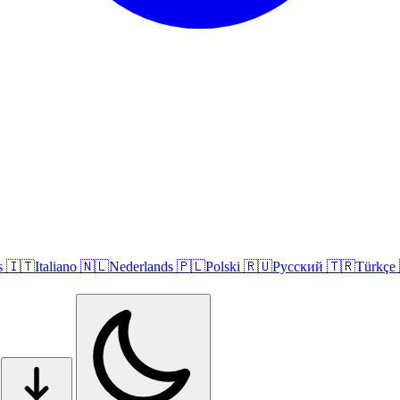
s
🇮🇹
Italiano
🇳🇱
Nederlands
🇵🇱
Polski
🇷🇺
Русский
🇹🇷
Türkçe