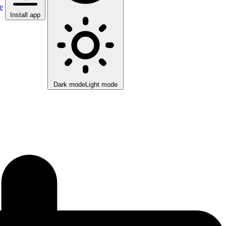
ę
Install app
Dark mode
Light mode