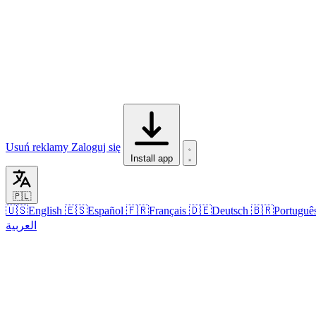
Usuń reklamy
Zaloguj się
Install app
🇵🇱
🇺🇸
English
🇪🇸
Español
🇫🇷
Français
🇩🇪
Deutsch
🇧🇷
Portuguê
العربية