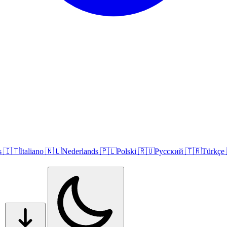
s
🇮🇹
Italiano
🇳🇱
Nederlands
🇵🇱
Polski
🇷🇺
Русский
🇹🇷
Türkçe