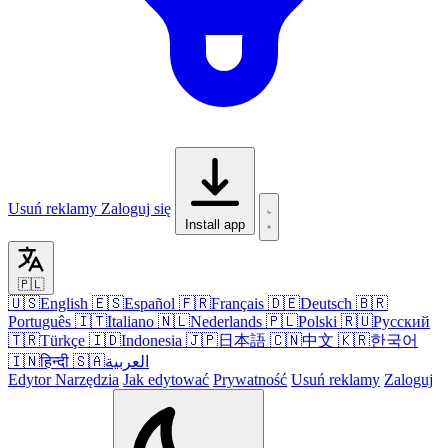
Usuń reklamy
Zaloguj się
Install app
🇵🇱
🇺🇸
English
🇪🇸
Español
🇫🇷
Français
🇩🇪
Deutsch
🇧🇷
Português
🇮🇹
Italiano
🇳🇱
Nederlands
🇵🇱
Polski
🇷🇺
Русский
🇹🇷
Türkçe
🇮🇩
Indonesia
🇯🇵
日本語
🇨🇳
中文
🇰🇷
한국어
🇮🇳
हिन्दी
🇸🇦
العربية
Edytor
Narzędzia
Jak edytować
Prywatność
Usuń reklamy
Zaloguj