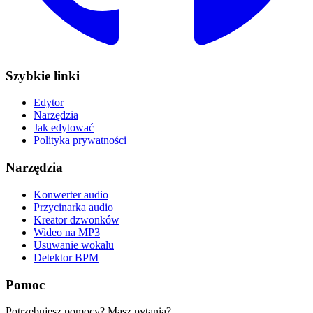
Szybkie linki
Edytor
Narzędzia
Jak edytować
Polityka prywatności
Narzędzia
Konwerter audio
Przycinarka audio
Kreator dzwonków
Wideo na MP3
Usuwanie wokalu
Detektor BPM
Pomoc
Potrzebujesz pomocy? Masz pytania?