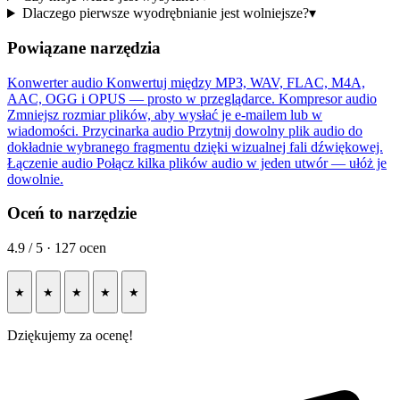
Dlaczego pierwsze wyodrębnianie jest wolniejsze?
▾
Powiązane narzędzia
Konwerter audio
Konwertuj między MP3, WAV, FLAC, M4A,
AAC, OGG i OPUS — prosto w przeglądarce.
Kompresor audio
Zmniejsz rozmiar plików, aby wysłać je e-mailem lub w
wiadomości.
Przycinarka audio
Przytnij dowolny plik audio do
dokładnie wybranego fragmentu dzięki wizualnej fali dźwiękowej.
Łączenie audio
Połącz kilka plików audio w jeden utwór — ułóż je
dowolnie.
Oceń to narzędzie
4.9 / 5 · 127 ocen
★
★
★
★
★
Dziękujemy za ocenę!