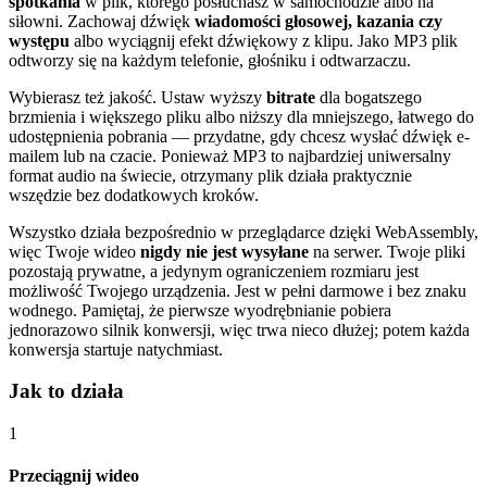
spotkania
w plik, którego posłuchasz w samochodzie albo na
siłowni. Zachowaj dźwięk
wiadomości głosowej, kazania czy
występu
albo wyciągnij efekt dźwiękowy z klipu. Jako MP3 plik
odtworzy się na każdym telefonie, głośniku i odtwarzaczu.
Wybierasz też jakość. Ustaw wyższy
bitrate
dla bogatszego
brzmienia i większego pliku albo niższy dla mniejszego, łatwego do
udostępnienia pobrania — przydatne, gdy chcesz wysłać dźwięk e-
mailem lub na czacie. Ponieważ MP3 to najbardziej uniwersalny
format audio na świecie, otrzymany plik działa praktycznie
wszędzie bez dodatkowych kroków.
Wszystko działa bezpośrednio w przeglądarce dzięki WebAssembly,
więc Twoje wideo
nigdy nie jest wysyłane
na serwer. Twoje pliki
pozostają prywatne, a jedynym ograniczeniem rozmiaru jest
możliwość Twojego urządzenia. Jest w pełni darmowe i bez znaku
wodnego. Pamiętaj, że pierwsze wyodrębnianie pobiera
jednorazowo silnik konwersji, więc trwa nieco dłużej; potem każda
konwersja startuje natychmiast.
Jak to działa
1
Przeciągnij wideo