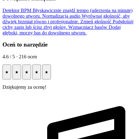
Detektor BPM
Błyskawicznie znajdź tempo (uderzenia na minutę)
dowolnego utworu.
Normalizacja audio
Wyrównaj głośność, aby
dźwięk brzmiał równo i profesjonalnie.
Zmień głośność
Podgłośnij
cichy zapis lub ścisz zbyt głośny.
Wzmacniacz basów
Dodaj
głęboki, mocny bas do dowolnego utworu.
Oceń to narzędzie
4.6 / 5 · 216 ocen
★
★
★
★
★
Dziękujemy za ocenę!