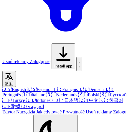
Usuń reklamy
Zaloguj się
Install app
🇵🇱
🇺🇸
English
🇪🇸
Español
🇫🇷
Français
🇩🇪
Deutsch
🇧🇷
Português
🇮🇹
Italiano
🇳🇱
Nederlands
🇵🇱
Polski
🇷🇺
Русский
🇹🇷
Türkçe
🇮🇩
Indonesia
🇯🇵
日本語
🇨🇳
中文
🇰🇷
한국어
🇮🇳
हिन्दी
🇸🇦
العربية
Edytor
Narzędzia
Jak edytować
Prywatność
Usuń reklamy
Zaloguj