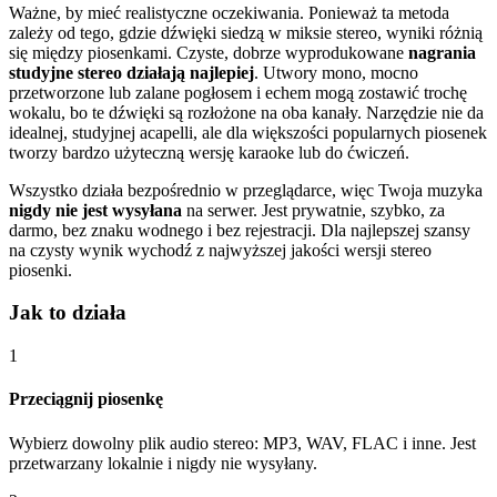
Ważne, by mieć realistyczne oczekiwania. Ponieważ ta metoda
zależy od tego, gdzie dźwięki siedzą w miksie stereo, wyniki różnią
się między piosenkami. Czyste, dobrze wyprodukowane
nagrania
studyjne stereo działają najlepiej
. Utwory mono, mocno
przetworzone lub zalane pogłosem i echem mogą zostawić trochę
wokalu, bo te dźwięki są rozłożone na oba kanały. Narzędzie nie da
idealnej, studyjnej acapelli, ale dla większości popularnych piosenek
tworzy bardzo użyteczną wersję karaoke lub do ćwiczeń.
Wszystko działa bezpośrednio w przeglądarce, więc Twoja muzyka
nigdy nie jest wysyłana
na serwer. Jest prywatnie, szybko, za
darmo, bez znaku wodnego i bez rejestracji. Dla najlepszej szansy
na czysty wynik wychodź z najwyższej jakości wersji stereo
piosenki.
Jak to działa
1
Przeciągnij piosenkę
Wybierz dowolny plik audio stereo: MP3, WAV, FLAC i inne. Jest
przetwarzany lokalnie i nigdy nie wysyłany.