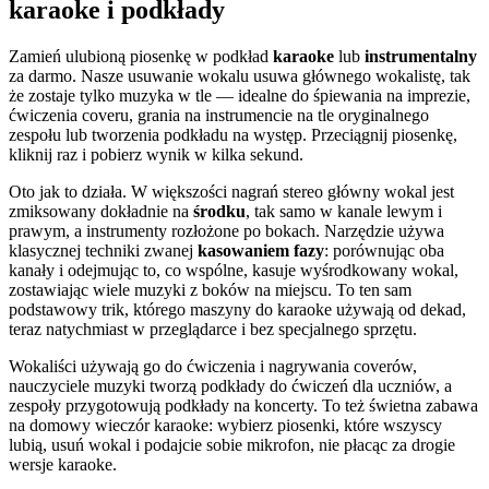
karaoke i podkłady
Zamień ulubioną piosenkę w podkład
karaoke
lub
instrumentalny
za darmo. Nasze usuwanie wokalu usuwa głównego wokalistę, tak
że zostaje tylko muzyka w tle — idealne do śpiewania na imprezie,
ćwiczenia coveru, grania na instrumencie na tle oryginalnego
zespołu lub tworzenia podkładu na występ. Przeciągnij piosenkę,
kliknij raz i pobierz wynik w kilka sekund.
Oto jak to działa. W większości nagrań stereo główny wokal jest
zmiksowany dokładnie na
środku
, tak samo w kanale lewym i
prawym, a instrumenty rozłożone po bokach. Narzędzie używa
klasycznej techniki zwanej
kasowaniem fazy
: porównując oba
kanały i odejmując to, co wspólne, kasuje wyśrodkowany wokal,
zostawiając wiele muzyki z boków na miejscu. To ten sam
podstawowy trik, którego maszyny do karaoke używają od dekad,
teraz natychmiast w przeglądarce i bez specjalnego sprzętu.
Wokaliści używają go do ćwiczenia i nagrywania coverów,
nauczyciele muzyki tworzą podkłady do ćwiczeń dla uczniów, a
zespoły przygotowują podkłady na koncerty. To też świetna zabawa
na domowy wieczór karaoke: wybierz piosenki, które wszyscy
lubią, usuń wokal i podajcie sobie mikrofon, nie płacąc za drogie
wersje karaoke.