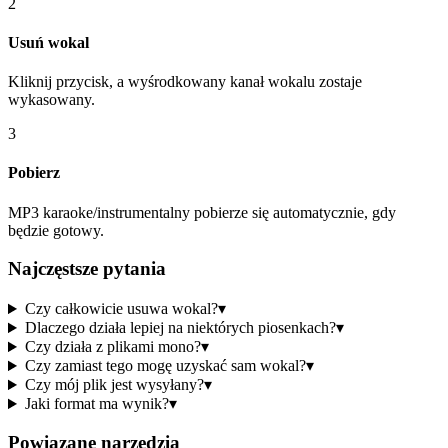
2
Usuń wokal
Kliknij przycisk, a wyśrodkowany kanał wokalu zostaje
wykasowany.
3
Pobierz
MP3 karaoke/instrumentalny pobierze się automatycznie, gdy
będzie gotowy.
Najczęstsze pytania
Czy całkowicie usuwa wokal?
▾
Dlaczego działa lepiej na niektórych piosenkach?
▾
Czy działa z plikami mono?
▾
Czy zamiast tego mogę uzyskać sam wokal?
▾
Czy mój plik jest wysyłany?
▾
Jaki format ma wynik?
▾
Powiązane narzędzia