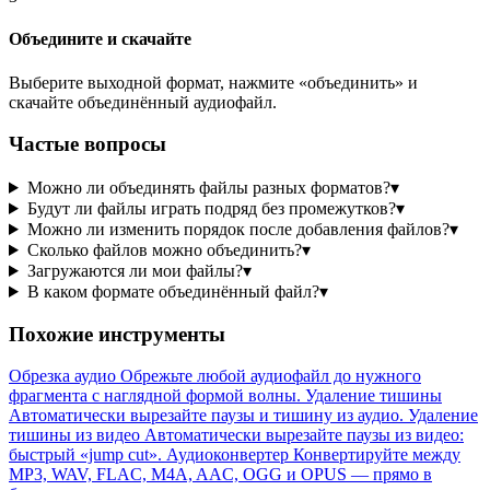
Объедините и скачайте
Выберите выходной формат, нажмите «объединить» и
скачайте объединённый аудиофайл.
Частые вопросы
Можно ли объединять файлы разных форматов?
▾
Будут ли файлы играть подряд без промежутков?
▾
Можно ли изменить порядок после добавления файлов?
▾
Сколько файлов можно объединить?
▾
Загружаются ли мои файлы?
▾
В каком формате объединённый файл?
▾
Похожие инструменты
Обрезка аудио
Обрежьте любой аудиофайл до нужного
фрагмента с наглядной формой волны.
Удаление тишины
Автоматически вырезайте паузы и тишину из аудио.
Удаление
тишины из видео
Автоматически вырезайте паузы из видео:
быстрый «jump cut».
Аудиоконвертер
Конвертируйте между
MP3, WAV, FLAC, M4A, AAC, OGG и OPUS — прямо в