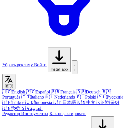
Убрать рекламу
Войти
Install app
🇷🇺
🇺🇸
English
🇪🇸
Español
🇫🇷
Français
🇩🇪
Deutsch
🇧🇷
Português
🇮🇹
Italiano
🇳🇱
Nederlands
🇵🇱
Polski
🇷🇺
Русский
🇹🇷
Türkçe
🇮🇩
Indonesia
🇯🇵
日本語
🇨🇳
中文
🇰🇷
한국어
🇮🇳
हिन्दी
🇸🇦
العربية
Редактор
Инструменты
Как редактировать