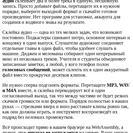
аудио
склеивает два и более трека в единую, бесшовную
запись. Просто добавьте файлы, перетащите их в нужном
порядке, выберите выходной формат и скачайте готовое
произведение. Нет программ для установки, аккаунта для
создания и водяного знака на результате.
Склейка аудио — одна из тех мелких задач, что возникают
постоянно. Подкастеры сшивают интро, основное интервью и
концовку в один выпуск. Слушатели аудиокниг соединяют
отдельные главы в один файл, чтобы удобнее слушать в
машине. Диджеи и меломаны собирают один непрерывный
микс из нескольких треков. Учителя и студенты объединяют
записанные заметки, а любой, у кого телефон полон
голосовых сообщений
, может склеить их в один аккуратный
файл вместо прокрутки десятков клипов.
Не нужно сперва подгонять форматы. Перетащите
MP3, WAV
и M4A
вместе, и склейка перекодирует всё в один
согласованный выход, так что между частями не будет резких
скачков громкости или формата. Порядок полностью в ваших
руках — стрелками вверх и вниз расставьте клипы ровно так,
как они должны играть, и инструмент воспроизведёт их
подряд без неловких промежутков.
Всё происходит прямо в вашем браузере на WebAssembly, а
значит, звук
никогда не загружается
на сервер. Ваши записи