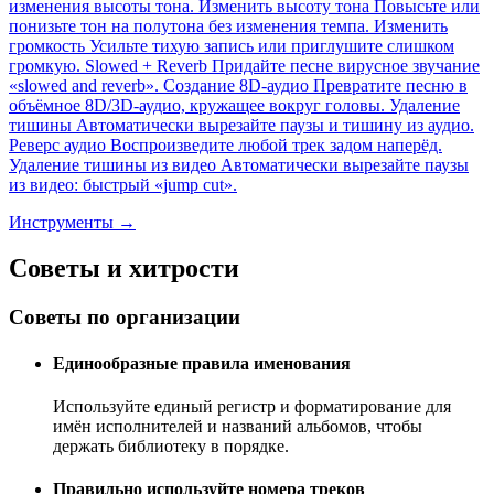
изменения высоты тона.
Изменить высоту тона
Повысьте или
понизьте тон на полутона без изменения темпа.
Изменить
громкость
Усильте тихую запись или приглушите слишком
громкую.
Slowed + Reverb
Придайте песне вирусное звучание
«slowed and reverb».
Создание 8D-аудио
Превратите песню в
объёмное 8D/3D-аудио, кружащее вокруг головы.
Удаление
тишины
Автоматически вырезайте паузы и тишину из аудио.
Реверс аудио
Воспроизведите любой трек задом наперёд.
Удаление тишины из видео
Автоматически вырезайте паузы
из видео: быстрый «jump cut».
Инструменты →
Советы и хитрости
Советы по организации
Единообразные правила именования
Используйте единый регистр и форматирование для
имён исполнителей и названий альбомов, чтобы
держать библиотеку в порядке.
Правильно используйте номера треков