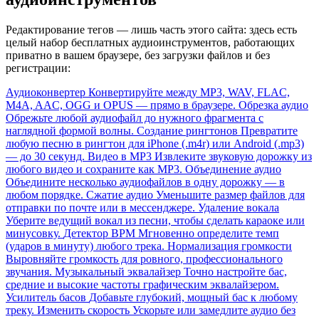
Редактирование тегов — лишь часть этого сайта: здесь есть
целый набор бесплатных аудиоинструментов, работающих
приватно в вашем браузере, без загрузки файлов и без
регистрации:
Аудиоконвертер
Конвертируйте между MP3, WAV, FLAC,
M4A, AAC, OGG и OPUS — прямо в браузере.
Обрезка аудио
Обрежьте любой аудиофайл до нужного фрагмента с
наглядной формой волны.
Создание рингтонов
Превратите
любую песню в рингтон для iPhone (.m4r) или Android (.mp3)
— до 30 секунд.
Видео в MP3
Извлеките звуковую дорожку из
любого видео и сохраните как MP3.
Объединение аудио
Объедините несколько аудиофайлов в одну дорожку — в
любом порядке.
Сжатие аудио
Уменьшите размер файлов для
отправки по почте или в мессенджере.
Удаление вокала
Уберите ведущий вокал из песни, чтобы сделать караоке или
минусовку.
Детектор BPM
Мгновенно определите темп
(ударов в минуту) любого трека.
Нормализация громкости
Выровняйте громкость для ровного, профессионального
звучания.
Музыкальный эквалайзер
Точно настройте бас,
средние и высокие частоты графическим эквалайзером.
Усилитель басов
Добавьте глубокий, мощный бас к любому
треку.
Изменить скорость
Ускорьте или замедлите аудио без