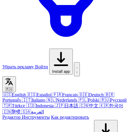
Убрать рекламу
Войти
Install app
🇷🇺
🇺🇸
English
🇪🇸
Español
🇫🇷
Français
🇩🇪
Deutsch
🇧🇷
Português
🇮🇹
Italiano
🇳🇱
Nederlands
🇵🇱
Polski
🇷🇺
Русский
🇹🇷
Türkçe
🇮🇩
Indonesia
🇯🇵
日本語
🇨🇳
中文
🇰🇷
한국어
🇮🇳
हिन्दी
🇸🇦
العربية
Редактор
Инструменты
Как редактировать