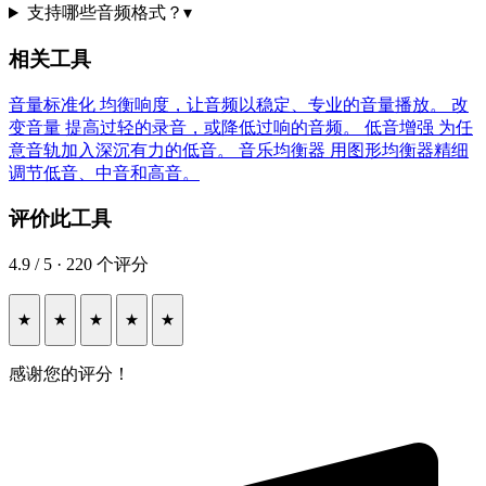
支持哪些音频格式？
▾
相关工具
音量标准化
均衡响度，让音频以稳定、专业的音量播放。
改
变音量
提高过轻的录音，或降低过响的音频。
低音增强
为任
意音轨加入深沉有力的低音。
音乐均衡器
用图形均衡器精细
调节低音、中音和高音。
评价此工具
4.9 / 5 · 220 个评分
★
★
★
★
★
感谢您的评分！