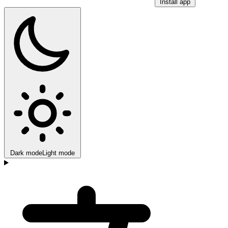
Install app
Dark mode
Light mode