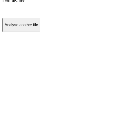
Double-time
—
Analyse another file