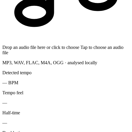
Drop an audio file here or click to choose
Tap to choose an audio
file
MP3, WAV, FLAC, M4A, OGG · analysed locally
Detected tempo
—
BPM
Tempo feel
—
Half-time
—