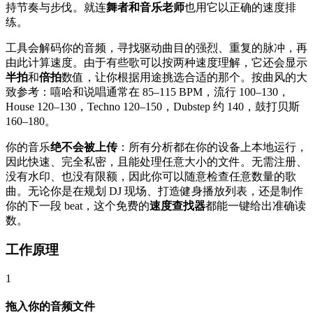
持节奏与步伐。就连
舞者和音乐老师
也用它以正确的速度排
练。
工具会解码你的音频，寻找驱动曲目的强烈、重复的脉冲，再
由此计算速度。由于有些歌可以按两种速度理解，它还会显示
半拍
和
倍拍
数值，让你根据用途挑选合适的那个。按曲风的大
致参考：嘻哈和说唱通常在 85–115 BPM，流行 100–130，
House 120–130，Techno 120–150，Dubstep 约 140，鼓打贝斯
160–180。
你的音乐
绝不会被上传
：所有分析都在你的设备上本地运行，
因此快速、完全私密，且能处理任意大小的文件。无需注册、
没有水印、也没有限额，因此你可以随意检查任意数量的歌
曲。无论你是在规划 DJ 现场、打造健身播放列表，还是制作
你的下一段 beat，这个免费的
速度查找器
都能一键给出准确读
数。
工作原理
1
拖入你的音频文件