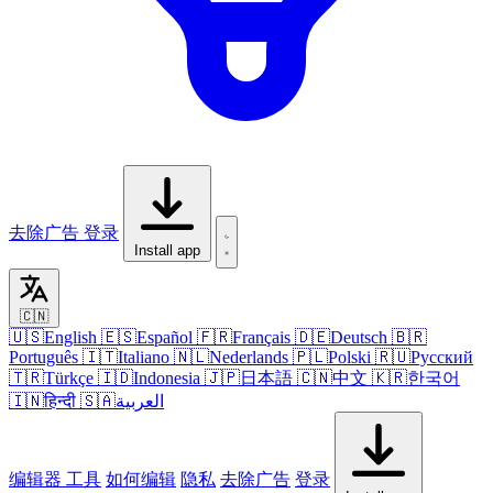
去除广告
登录
Install app
🇨🇳
🇺🇸
English
🇪🇸
Español
🇫🇷
Français
🇩🇪
Deutsch
🇧🇷
Português
🇮🇹
Italiano
🇳🇱
Nederlands
🇵🇱
Polski
🇷🇺
Русский
🇹🇷
Türkçe
🇮🇩
Indonesia
🇯🇵
日本語
🇨🇳
中文
🇰🇷
한국어
🇮🇳
हिन्दी
🇸🇦
العربية
编辑器
工具
如何编辑
隐私
去除广告
登录