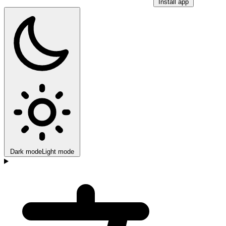
Install app
Dark mode
Light mode