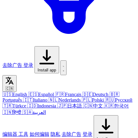
去除广告
登录
Install app
🇨🇳
🇺🇸
English
🇪🇸
Español
🇫🇷
Français
🇩🇪
Deutsch
🇧🇷
Português
🇮🇹
Italiano
🇳🇱
Nederlands
🇵🇱
Polski
🇷🇺
Русский
🇹🇷
Türkçe
🇮🇩
Indonesia
🇯🇵
日本語
🇨🇳
中文
🇰🇷
한국어
🇮🇳
हिन्दी
🇸🇦
العربية
编辑器
工具
如何编辑
隐私
去除广告
登录