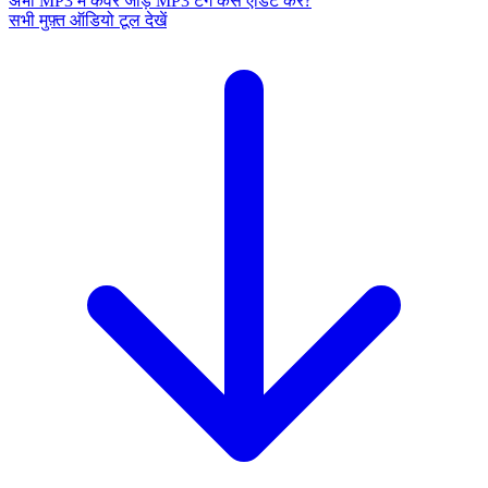
अभी MP3 में कवर जोड़ें
MP3 टैग कैसे एडिट करें?
सभी मुफ़्त ऑडियो टूल देखें