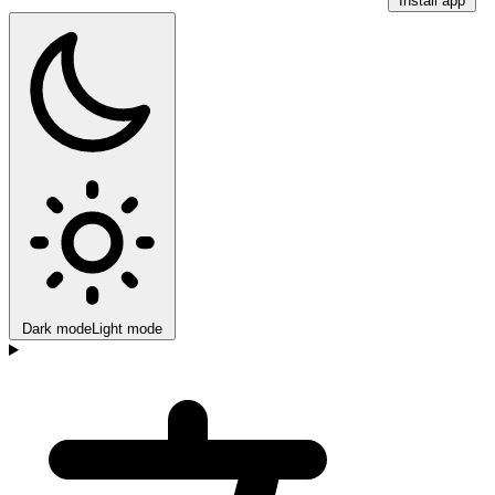
Install app
Dark mode
Light mode