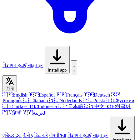
विज्ञापन हटाएँ
साइन इन
Install app
🇮🇳
🇺🇸
English
🇪🇸
Español
🇫🇷
Français
🇩🇪
Deutsch
🇧🇷
Português
🇮🇹
Italiano
🇳🇱
Nederlands
🇵🇱
Polski
🇷🇺
Русский
🇹🇷
Türkçe
🇮🇩
Indonesia
🇯🇵
日本語
🇨🇳
中文
🇰🇷
한국어
🇮🇳
हिन्दी
🇸🇦
العربية
एडिटर
टूल
कैसे एडिट करें
गोपनीयता
विज्ञापन हटाएँ
साइन इन