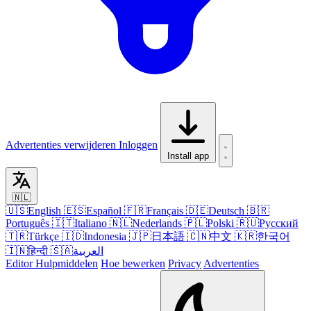
Advertenties verwijderen
Inloggen
Install app
🇳🇱
🇺🇸
English
🇪🇸
Español
🇫🇷
Français
🇩🇪
Deutsch
🇧🇷
Português
🇮🇹
Italiano
🇳🇱
Nederlands
🇵🇱
Polski
🇷🇺
Русский
🇹🇷
Türkçe
🇮🇩
Indonesia
🇯🇵
日本語
🇨🇳
中文
🇰🇷
한국어
🇮🇳
हिन्दी
🇸🇦
العربية
Editor
Hulpmiddelen
Hoe bewerken
Privacy
Advertenties